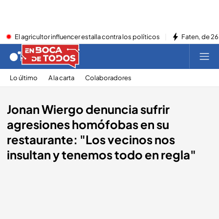
El agricultor influencer estalla contra los políticos
Faten, de 26
Lo último
A la carta
Colaboradores
Jonan Wiergo denuncia sufrir
agresiones homófobas en su
restaurante: "Los vecinos nos
insultan y tenemos todo en regla"