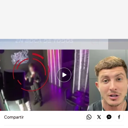
Jonan Wiergo habla en directo con 'En boca de todos'.
En boca de todos
25 AGO 2023 - 13:58h.
Jonan Wiergo, finalista de 'Supervivientes',
denuncia a un exconcejal tras sufrir agresiones
homófobas en su restaurante
Compartir