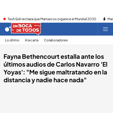
Tesh Sidi rechaza que Marruecos organice el Mundial 2030
Mar
Lo último
A la carta
Colaboradores
Fayna Bethencourt estalla ante los
últimos audios de Carlos Navarro 'El
Yoyas': "Me sigue maltratando en la
distancia y nadie hace nada"