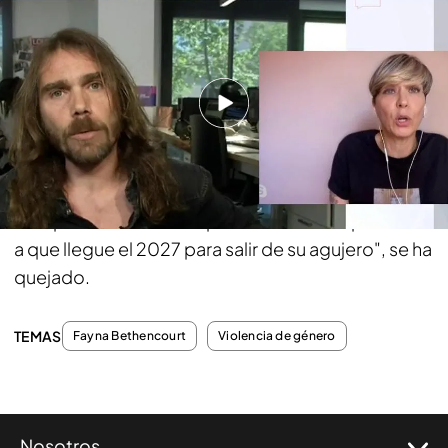
Yoyas': "Está esperando a que llegue el 2027 para salir de su agujero"
Además, Fayna tiene claro quién le está
ayudando: "Él dijo en su momento que prefería ser
un prófugo que un reo.
Que él esté en libertad es
una condena más para mí
porque él ahora está
bien alimentado, con una pantalla para verme y
verse porque le encanta, los que le rodean le
compran tabaco ... simplemente está esperando
a que llegue el 2027 para salir de su agujero", se ha
quejado.
TEMAS
Fayna Bethencourt
Violencia de género
Nosotros