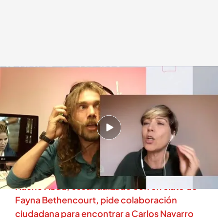
Fayna Bethencourt, en directo para 'En Boca de todos'.
En boca de todos
08 MAY 2023 - 13:56h.
Carlos Navarro insiste e que no se entregará
tras ser condenado por maltrato: "Ya puedo
estar a miles de kilometros de ahí"
Nacho Abad, escandalizado con el relato de
Fayna Bethencourt, pide colaboración
ciudadana para encontrar a Carlos Navarro