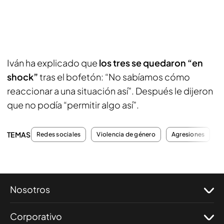
Iván ha explicado que
los tres se quedaron “en
shock”
tras el bofetón: “No sabíamos cómo
reaccionar a una situación así”. Después le dijeron
que no podía “permitir algo así”.
TEMAS
Redes sociales
Violencia de género
Agresiones
T
Nosotros
Corporativo