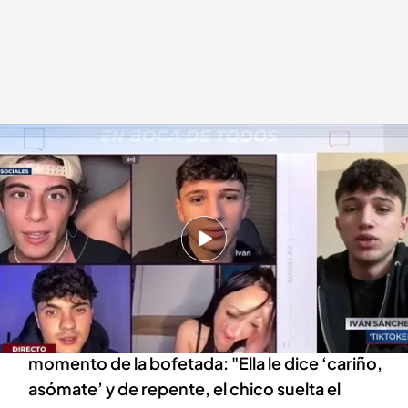
Una chica recibe una bofetada de su novio mientras hace un directo con
tres streamers: “Nos quedamos en shock”
En boca de todos
31 ENE 2023 - 14:20h.
Simona estaba bromeando a través de las
redes sociales con otros tres streamers
Iván Sánchez, tiktoker presente en el
momento de la bofetada: "Ella le dice ‘cariño,
asómate’ y de repente, el chico suelta el