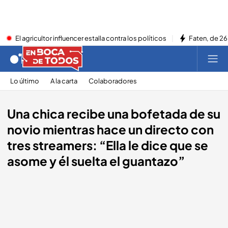
El agricultor influencer estalla contra los políticos
Faten, de 26
Lo último
A la carta
Colaboradores
Una chica recibe una bofetada de su
novio mientras hace un directo con
tres streamers: “Ella le dice que se
asome y él suelta el guantazo”