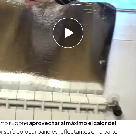
e los radiadores para que se sequen no es
 aprovechar al máximo el calor
ucha tradicional por uno eco puede ser una
ando a muchas familias, por eso ‘En boca de
n Cermeño, experto en ahorro y eficiencia
que algunos trucos que nos permitan
ahorrar en
erto supone
aprovechar al máximo el calor del
jor sería colocar paneles reflectantes en la parte