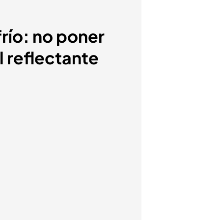
frío: no poner
l reflectante