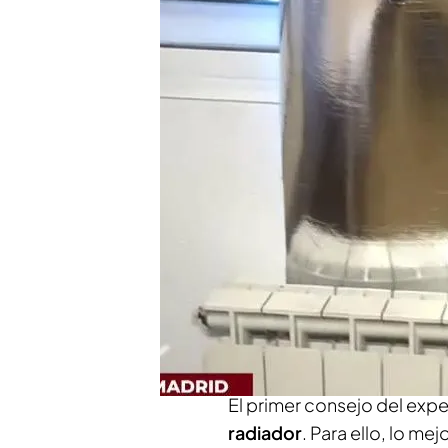
Poner ropa mojada sobr
buena idea si queremos
Sustituir el mango de d
buena solución
Compartir
El
precio del gas
está ahog
todos’ ha hablado con Ibó
energética para que expli
la factura sin pasar frío
.
El primer consejo del exp
radiador
. Para ello, lo me