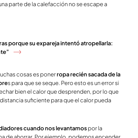
 una parte de la calefacción no se escape a
ras porque su expareja intentó atropellarla:
nte”
muchas cosas es poner
ropa recién sacada de la
ore
s para que se seque. Pero esto es un error si
char bien el calor que desprenden, por lo que
 distancia suficiente para que el calor pueda
adiadores cuando nos levantamos
por la
ma de ahorrar. Por ejemplo, podemos encender