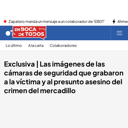
Zapatero manda un mensaje a un colaborador de 'EBDT'
Ahmed
Lo último
A la carta
Colaboradores
Exclusiva | Las imágenes de las
cámaras de seguridad que grabaron
a la víctima y al presunto asesino del
crimen del mercadillo