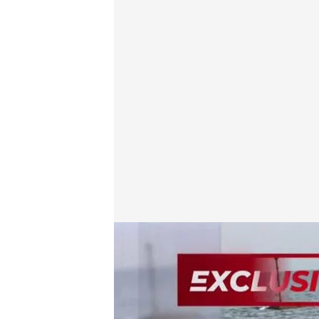
Entrevista a Víctor, el hijo de la mujer encontrada 
En boca de todos
13 ENE 2023 - 14:14h.