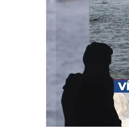
La expareja de Natalia,
playa de Marbella, conf
Nacho Abad ha hablado en
El presunto asesino tení
de diciembre
Compartir
La
expareja de Natalia
, la
m
playa de Marbella
, confes
la mutiló
para que no se pu
cuerpo al mar. Tenía una o
machista.