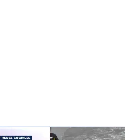
a el crimen: dice que la mató y la descuartizó