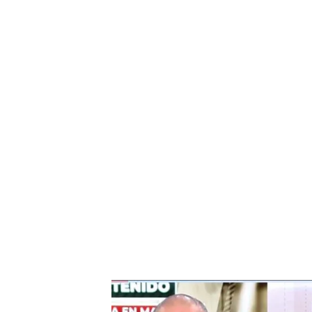
La expareja de la mujer mutilada en Marbella confies