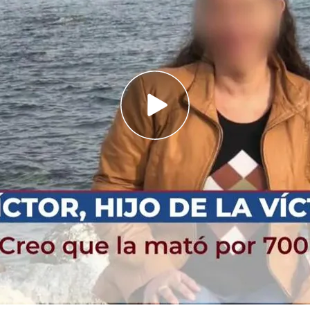
 la mujer encontrada sin cabeza ni manos en una
esó el crimen este jueves
 exclusiva con Víctor, el hijo de Natalia
a una orden de alejamiento de ella desde el 21
ujer encontrada sin cabeza ni manos en una
ó el crimen este jueves. Afirmó que
la mató, que
diera identificar el cuerpo y luego arrojó su
rden de alejamiento de ella por violencia