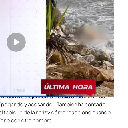
n Marbella reconoce el cadáver: “Es el cuerpo
ectamente”
xclusiva con Víctor, el hijo de Natalia,
que
 cinco años sin poder ver a su madre, que se
bajar. Mandaba dinero a su familia, gracias al
na carrera.
u hijo la situación que vivía con el que fuera su
a
orden de alejamiento de ella desde el 21 de
ía “pegando y acosando”. También ha contado
el tabique de la nariz y cómo reaccionó cuando
éfono con otro hombre.