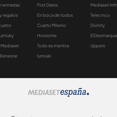
 entradas
First Dates
Mediaset Infi
y regalos
En boca de todos
Telecinco
Cuatro
Cuarto Milenio
Divinity
Iumiuky
Horizonte
ElDesmarqu
 Mediaset
Todo es mentira
Uppers
Bienestar
Iumiuki