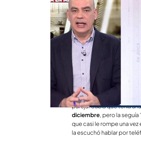
PUEDE INTERESARTE
El hermano de la mujer mutilada e
de mi hermana, lo conozco perf
Nacho Abad ha hablado en e
vive en Colombia y llevaba
había venido a España a tra
cual su hijo pudo sacarse u
Natalia le había contado a s
pareja. Sabía que tenía un
diciembre
, pero la segu
que casi le rompe una vez 
la escuchó hablar por tel