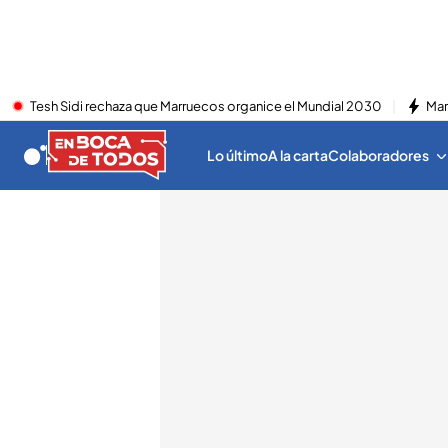
Tesh Sidi rechaza que Marruecos organice el Mundial 2030
Mar
Lo último
A la carta
Colaboradores