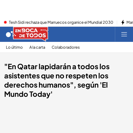
Tesh Sidi rechaza que Marruecos organice el Mundial 2030
Mar
Lo último
A la carta
Colaboradores
"En Qatar lapidarán a todos los
asistentes que no respeten los
derechos humanos", según 'El
Mundo Today'