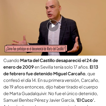
PUEDE INTERESARTE
La expareja de Juana Canal confiesa su
participación en el crimen: "Dice que la
encuentra muerta, se asusta y la descuartiza"
El caso de Marta
Cuando
Marta del Castillo desapareció el 24 de
enero de 2009
en Sevilla tenía solo 17 años.
El 13
de febrero fue detenido Miguel Carcaño
, que
confesó el día 14. En su primera versión, Carcaño,
de 19 años entonces, dijo haber tirado el cuerpo
de Marta Guadalquivir. No fue el único detenido,
Samuel Benítez Pérez y Javier García,
'El Cuco'.