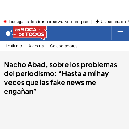
Los lugares donde mejor se va a ver el eclipse
Una soltera de '
Lo último
A la carta
Colaboradores
Nacho Abad, sobre los problemas
del periodismo: “Hasta a mí hay
veces que las fake news me
engañan”