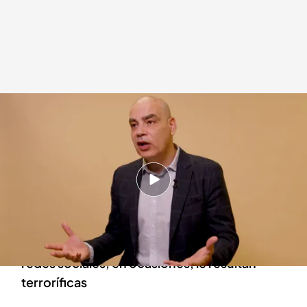
El periodista y criminólogo reconoce los problemas que enfrenta a la hora
de chequear una noticia a causa de los bulos
Pablo González Ruiz
10 NOV 2022 - 09:20h.
En una entrevista exclusiva, el periodista de
sucesos nos ha contado lo que piensa del
periodismo actual y ha reconocido que las
redes sociales, en ocasiones, le resultan
terroríficas