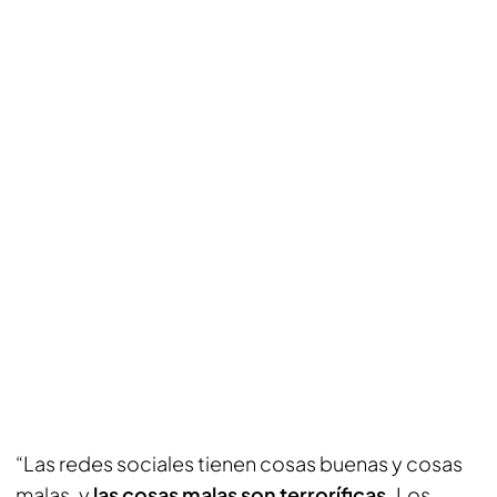
“Las redes sociales tienen cosas buenas y cosas
malas, y
las cosas malas son terroríficas.
Los