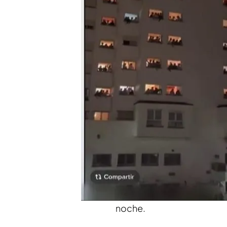
que haya un vídeo, la g
La dirección del colegi
profirió los cánticos ma
Compartir
Tras conocerse los hechos
colegio mayor Elías Ahuja
Complutense, donde los es
estudiantes del colegio 
todos' ha podido hablar c
pedido que no se les preg
noche.