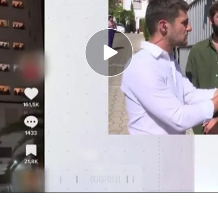
ravedad son los hechos"
o mayor Elías Ahuja ha expulsado al alumno que
chistas
 que ocurrieron el pasado domingo en el
en Madrid, adscrito a la Universidad
tudiantes gritaron insultos y acosaron a las
mayor femenino
Santa Mónica
, 'En boca de
on dos de los alumnos de este centro (han
untara en directo) sobre lo que sucedió esa