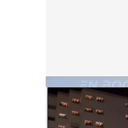
Juan y Pascual, residentes del colegio mayor Elías 
En boca de todos
06 OCT 2022 - 15:36h.
Subdirector Colegio Ma
que se van a realizar "