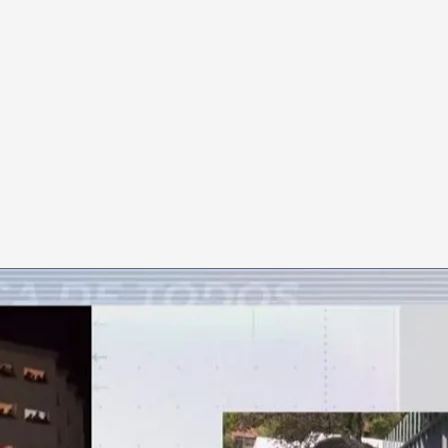
Ahuja en Madrid
yor Elías Ahuja condena los hechos y adelanta
tareas de concienciación": "La gravedad no es