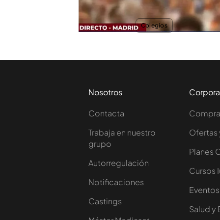
TEMAS
Colegios
Nosotros
Corpora
Contacta
Comprar
Trabaja en nuestro
Ofertas 
grupo
Planes 
Autorregulación
Cursos 
Notificaciones
Eventos
Castings
Salud y 