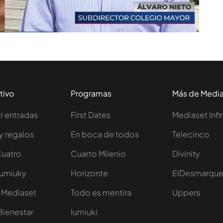
tivo
Programas
Más de Medi
 entradas
First Dates
Mediaset Infi
y regalos
En boca de todos
Telecinco
Cuatro
Cuarto Milenio
Divinity
Iumiuky
Horizonte
ElDesmarqu
 Mediaset
Todo es mentira
Uppers
Bienestar
Iumiuki