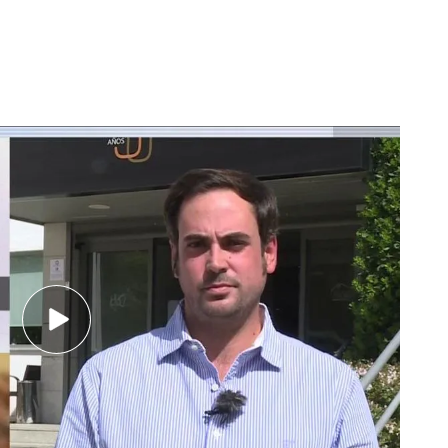
hechos y adelanta que se van a realizar "tareas de concienciación"
io mayor Elías Ahuja
residentes,
"es una broma que se ha salido de
e injustificable". Aunque ellos no participaron
que por parte del centro, como "desde los
estamos intentando solucionarlo de la mejor
z al año se realizan
cánticos
pero "sin ningún
 tipo de falta de respeto, al fin y al cabo son
mos faltarles al respeto", ha apuntado.