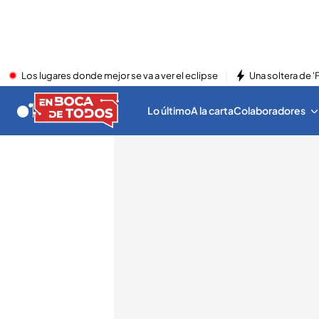
Los lugares donde mejor se va a ver el eclipse
Una soltera de '
Lo último
A la carta
Colaboradores