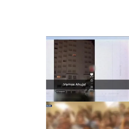
Subdirector Colegio Mayor Elías Ahuja condena los 
Gritos machistas en el coleg
Para Pascual, otro de los 
madre"
y "es completament
en el vídeo, ha explicado 
colegiales y la dirección 
forma posible".
Han reconocido que una ve
tipo de insulto y sin ningún
nuestras amigas y no quere