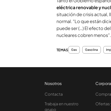
Tanto el Gobierno españo
eléctrica renovable y nuc
situación de crisis actual,
normal. “Lo que están dic
puede ser (…) El efecto de
nucleares cobren menos”
TEMAS
Gas
Gasolina
Im
Nosotros
Corpora
Contacta
Comprar
Trabaja en nuestro
Ofertas 
grupo