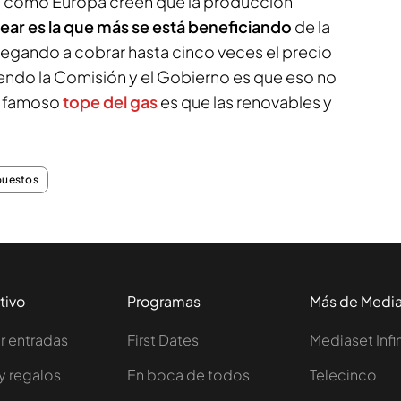
l como Europa creen que la producción
lear es la que más se está beneficiando
de la
 llegando a cobrar hasta cinco veces el precio
iendo la Comisión y el Gobierno es que eso no
l famoso
tope del gas
es que las renovables y
.
puestos
tivo
Programas
Más de Medi
 entradas
First Dates
Mediaset Infi
y regalos
En boca de todos
Telecinco