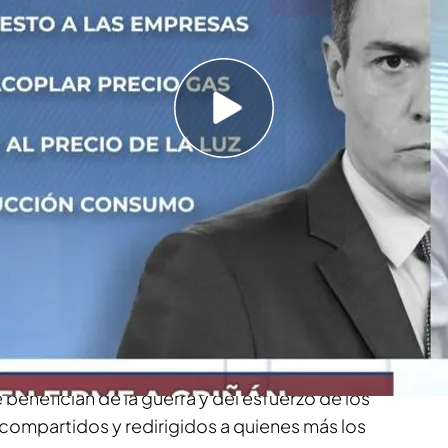
impuesto sea sobre los ingresos y Europa,
oner un impuesto a los bancos y las eléctricas
esidenta de la Comisión Europea, ha anunciado
para reducir los beneficios de las empresas
ún ella, los beneficios de las empresas
son buenos, pero esos ingresos récord, con los
benefician de la guerra y del esfuerzo de los
ompartidos y redirigidos a quienes más los