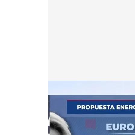
Las semejanzas y diferencias de las propuestas Brus
En boca de todos
14 SEP 2022 - 13:49h.
El PSOE presume de que 
gasistas coincide con l