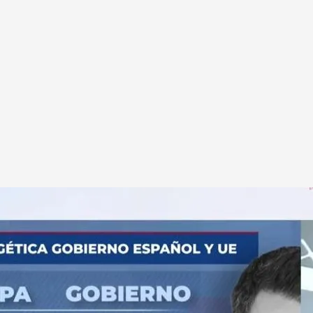
elas y Pedro Sánchez sobre los impuestos a las gasistas y petroleras.
su propuesta de gravar a las petroleras y
a hecha por la presidenta de la Comisión