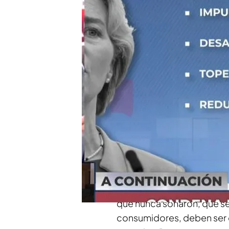
Europea
España propone que el 
sobre los beneficios
España también quiere p
Compartir
Ursula von der Leyen
, pr
este miércoles una t
arifa 
gasistas y petroleras
. Seg
energéticas “están bien, 
que nunca soñaron, que se 
consumidores, deben ser c