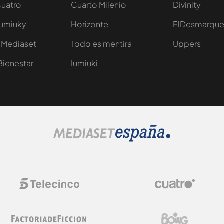
Cuatro
Cuarto Milenio
Divinity
Iumiuky
Horizonte
ElDesmarqu
 Mediaset
Todo es mentira
Uppers
Bienestar
Iumiuki