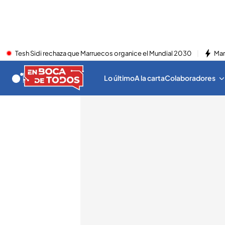
Tesh Sidi rechaza que Marruecos organice el Mundial 2030
Mar
Lo último
A la carta
Colaboradores