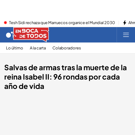
Tesh Sidi rechaza que Marruecos organice el Mundial 2030
Ahm
Lo último
A la carta
Colaboradores
Salvas de armas tras la muerte de la
reina Isabel II: 96 rondas por cada
año de vida