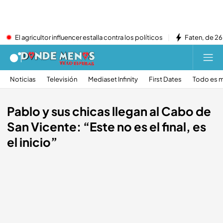
El agricultor influencer estalla contra los políticos
Faten, de 26
Noticias
Televisión
Mediaset Infinity
First Dates
Todo es m
Pablo y sus chicas llegan al Cabo de
San Vicente: “Este no es el final, es
el inicio”