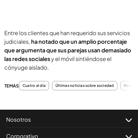
Entre los clientes que han requerido sus servicios
judiciales,
ha notado que un amplio porcentaje
que argumenta que sus parejas usan demasiado
las redes sociales
y el móvil sintiéndose el
cónyuge aislado.
TEMAS
Cuatro al día
Últimas noticias sobre sociedad
Redes s
Nosotros
Corporativo