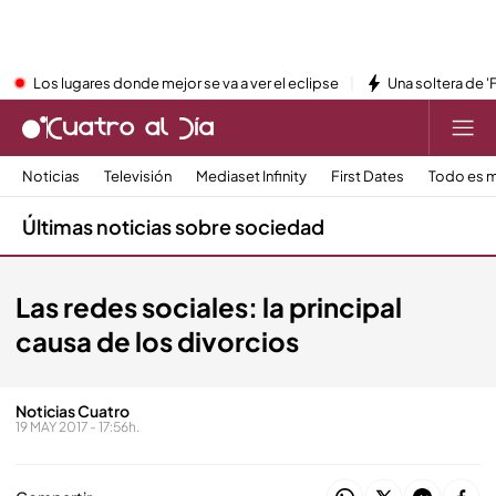
Los lugares donde mejor se va a ver el eclipse
Una soltera de '
Noticias
Televisión
Mediaset Infinity
First Dates
Todo es m
Últimas noticias sobre sociedad
Las redes sociales: la principal
causa de los divorcios
Noticias Cuatro
19 MAY 2017 - 17:56h.