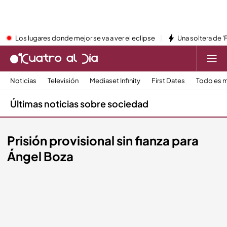
Los lugares donde mejor se va a ver el eclipse
Una soltera de '
Noticias
Televisión
Mediaset Infinity
First Dates
Todo es m
Últimas noticias sobre sociedad
Prisión provisional sin fianza para
Ángel Boza