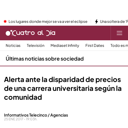
Los lugares donde mejor se va a ver el eclipse
Una soltera de '
Noticias
Televisión
Mediaset Infinity
First Dates
Todo es m
Últimas noticias sobre sociedad
Alerta ante la disparidad de precios
de una carrera universitaria según la
comunidad
Informativos Telecinco / Agencias
25 ENE 2017 - 19:03h.