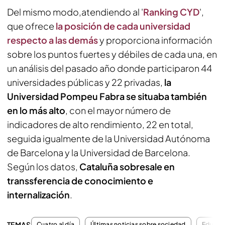
Del mismo modo,atendiendo al '
Ranking CYD
',
que ofrece
la posición de cada universidad
respecto a las demás
y proporciona información
sobre los puntos fuertes y débiles de cada una, en
un análisis del pasado año donde participaron 44
universidades públicas y 22 privadas,
la
Universidad Pompeu Fabra se situaba también
en lo más alto
, con el mayor número de
indicadores de alto rendimiento, 22 en total,
seguida igualmente de la Universidad Autónoma
de Barcelona y la Universidad de Barcelona.
Según los datos,
Cataluña sobresale en
transsferencia de conocimiento e
internalización
.
TEMAS
Cuatro al día
Últimas noticias sobre sociedad
Educac