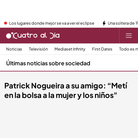
Los lugares donde mejor se va a ver el eclipse
Una soltera de '
Noticias
Televisión
Mediaset Infinity
First Dates
Todo es m
Últimas noticias sobre sociedad
Patrick Nogueira a su amigo: “Metí
en la bolsa a la mujer y los niños"