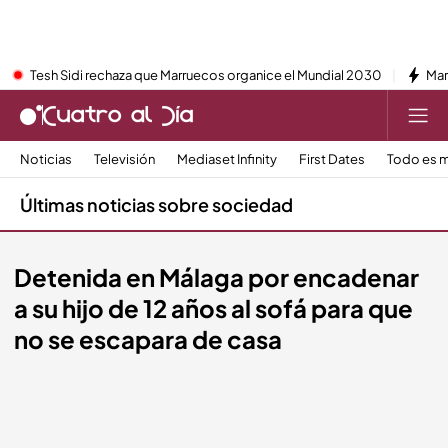
Tesh Sidi rechaza que Marruecos organice el Mundial 2030
Mar
Noticias
Televisión
Mediaset Infinity
First Dates
Todo es m
Últimas noticias sobre sociedad
Detenida en Málaga por encadenar
a su hijo de 12 años al sofá para que
no se escapara de casa