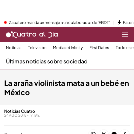
Zapatero manda un mensaje a un colaborador de 'EBDT'
Faten,
Noticias
Televisión
Mediaset Infinity
First Dates
Todo es m
Últimas noticias sobre sociedad
La araña violinista mata a un bebé en
México
Noticias Cuatro
24 AGO 2018 - 19:19h.