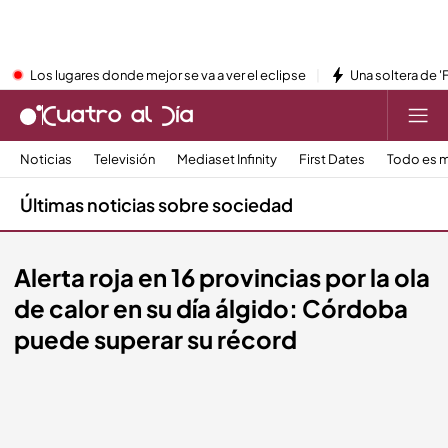
Los lugares donde mejor se va a ver el eclipse
Una soltera de '
Noticias
Televisión
Mediaset Infinity
First Dates
Todo es m
Últimas noticias sobre sociedad
Alerta roja en 16 provincias por la ola
de calor en su día álgido: Córdoba
puede superar su récord