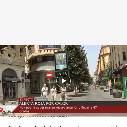
Alerta roja en 16 provincias por la ola de calor en su día álgido: Córdoba
puede superar su récord
.
Cuatro al día
cuatro.com
14 AGO 2021 - 14:26h.
Córdoba podría superar los 46ºC en el día
álgido de la ola de calor
Un total de 16 provincias se encuentran en
riesgo extremo por calor