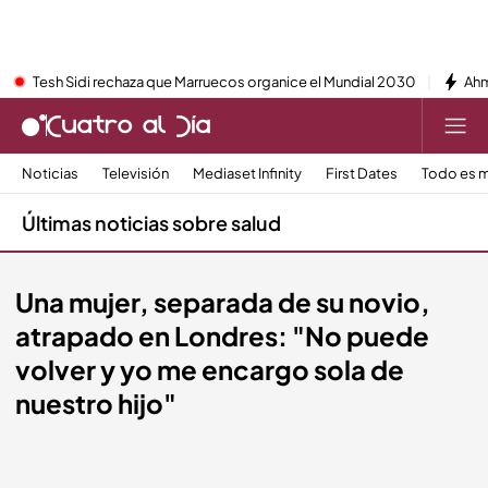
Tesh Sidi rechaza que Marruecos organice el Mundial 2030
Ahm
Noticias
Televisión
Mediaset Infinity
First Dates
Todo es m
Últimas noticias sobre salud
Una mujer, separada de su novio,
atrapado en Londres: "No puede
volver y yo me encargo sola de
nuestro hijo"