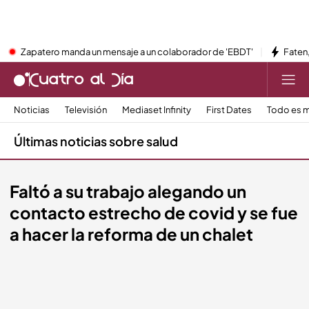
Zapatero manda un mensaje a un colaborador de 'EBDT'
Faten,
Noticias
Televisión
Mediaset Infinity
First Dates
Todo es m
Últimas noticias sobre salud
Faltó a su trabajo alegando un
contacto estrecho de covid y se fue
a hacer la reforma de un chalet