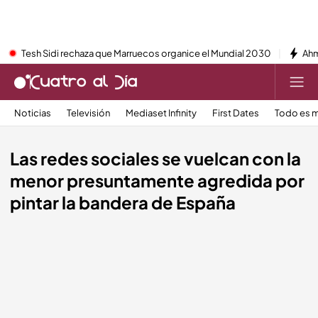
Tesh Sidi rechaza que Marruecos organice el Mundial 2030
Ahm
Noticias
Televisión
Mediaset Infinity
First Dates
Todo es m
Las redes sociales se vuelcan con la
menor presuntamente agredida por
pintar la bandera de España