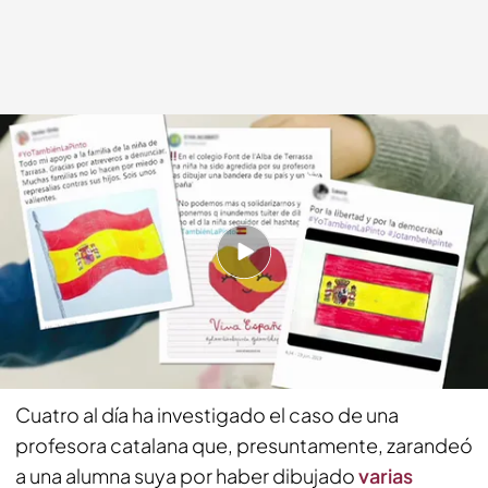
cuatro.com
20 JUN 2019 - 17:59h.
#yotambiénlapinto ha sido el hastag con el
que han apoyado a la pequeña
Compartir
Cuatro al día ha investigado el caso de una
profesora catalana que, presuntamente, zarandeó
a una alumna suya por haber dibujado
varias