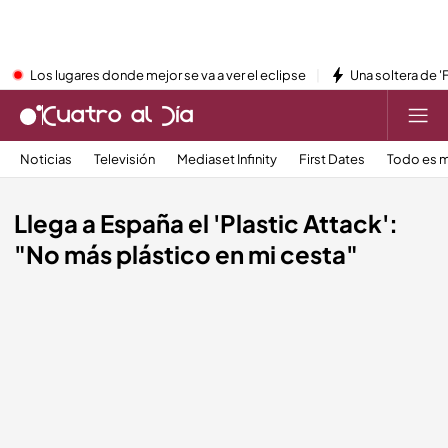
Los lugares donde mejor se va a ver el eclipse
Una soltera de '
Noticias
Televisión
Mediaset Infinity
First Dates
Todo es m
Llega a España el 'Plastic Attack':
"No más plástico en mi cesta"