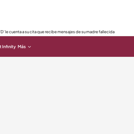
FD' le cuenta a su cita que recibe mensajes de su madre fallecida
 Infinity
Más