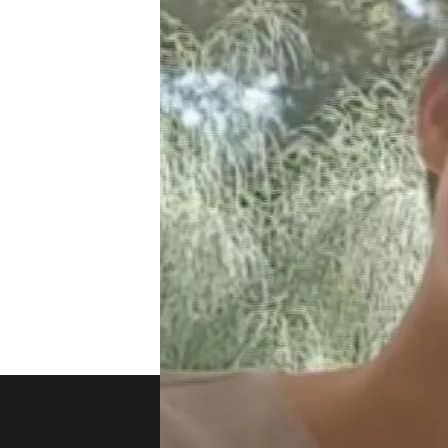
Compartir
Patricia Aguilar, la joven 
ha hablado por primera ve
su prima, la joven cuenta q
cuando se sintió a salvo jun
Manrique, está detenido en 
de los delitos de explota
TEMAS
Cuatro al día
Noticias
Nosotros
Corpora