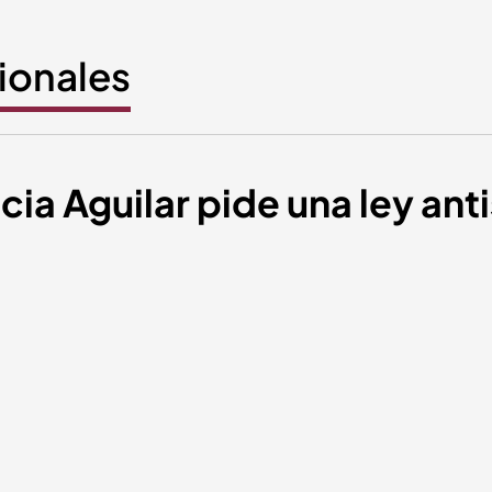
cionales
icia Aguilar pide una ley ant