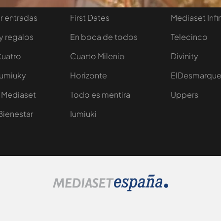
 entradas
First Dates
Mediaset Infi
y regalos
En boca de todos
Telecinco
Cuatro
Cuarto Milenio
Divinity
Iumiuky
Horizonte
ElDesmarqu
 Mediaset
Todo es mentira
Uppers
Bienestar
Iumiuki