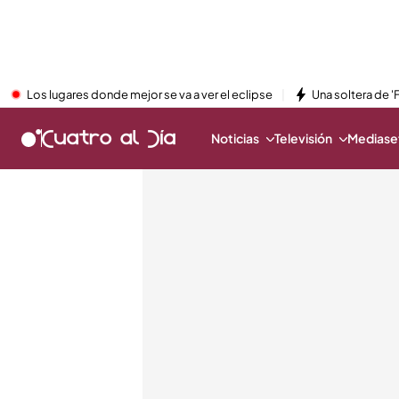
Los lugares donde mejor se va a ver el eclipse
Una soltera de '
Noticias
Televisión
Mediaset