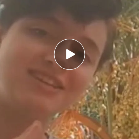
de Elche que fue captada por una secta en Perú,
z. Lo ha hecho en este vídeo. Acompañada por
ue solo se atrevió a denunciar a su captor
to a su familia. El líder de la secta, Félix Esteven
Perú. La justicia española le acusa, entre otros,
ción sexual y corrupción de menores.
 internacionales
tivo
Programas
Más de Medi