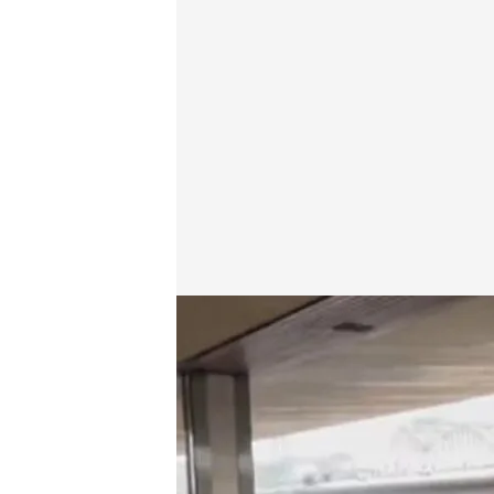
Imágenes de ciudadanos de Kiev intentando huir
Cuatro al día
01 MAR 2022 - 18:19h.
Impactantes imágenes 
la ciudad