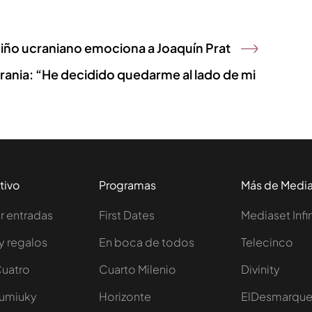
niño ucraniano emociona a Joaquín Prat
crania: “He decidido quedarme al lado de mi
tivo
Programas
Más de Medi
 entradas
First Dates
Mediaset Infi
y regalos
En boca de todos
Telecinco
Cuatro
Cuarto Milenio
Divinity
Iumiuky
Horizonte
ElDesmarqu