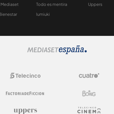
 Mediaset
Todo es mentira
Uppers
Bienestar
Iumiuki