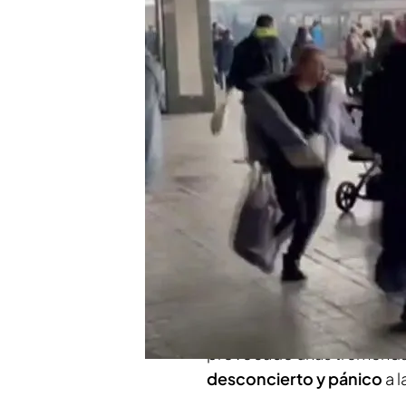
El gobierno ruso ha ped
abandonen sus casas an
Compartir
Se cumple el
sexto día des
se recrudece. El ejército 
de Kiev
y ha destruido con
El
gobierno ruso ha pedid
abandonen sus casas
ante
provocado unas tremenda
desconcierto y pánico
a l