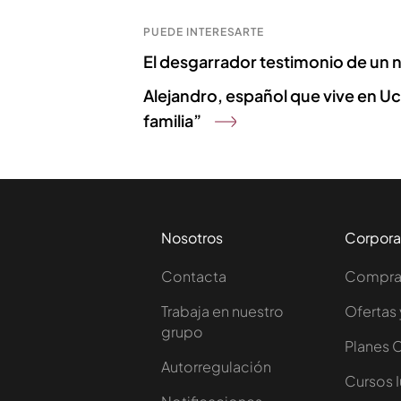
PUEDE INTERESARTE
El desgarrador testimonio de un 
Alejandro, español que vive en U
familia”
Nosotros
Corpora
Contacta
Comprar
Trabaja en nuestro
Ofertas 
grupo
Planes 
Autorregulación
Cursos 