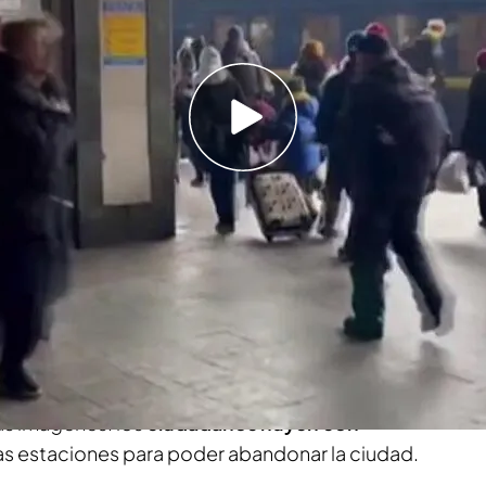
ido a todos los ciudadanos de Kiev que
te un ataque inminente
de la invasión de Rusia a Ucrania
y el conflicto
ruso ha
atacado la torre de telecomunicaciones
 un misil
la sede del Gobierno en Jarkov
.
o a todos los ciudadanos de Kiev que
 un ataque inminente. Un anuncio que ha
s imágenes: los
ciudadanos huyen con
as estaciones para poder abandonar la ciudad.