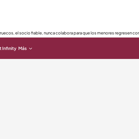
ruecos, el socio fiable, nunca colabora para que los menores regresen con
 Infinity
Más