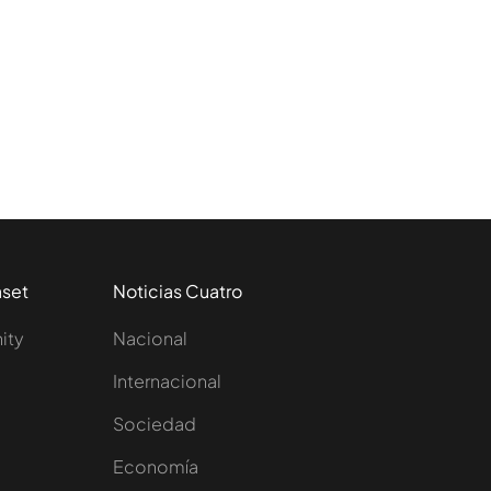
aset
Noticias Cuatro
nity
Nacional
Internacional
Sociedad
e
Economía