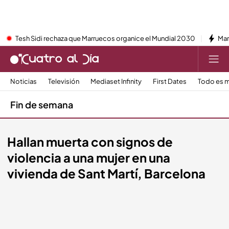
Tesh Sidi rechaza que Marruecos organice el Mundial 2030
Mar
Noticias
Televisión
Mediaset Infinity
First Dates
Todo es m
Fin de semana
Hallan muerta con signos de
violencia a una mujer en una
vivienda de Sant Martí, Barcelona