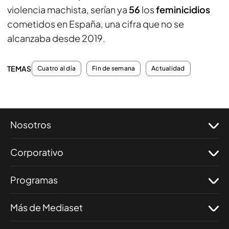
violencia machista, serían ya
56
los
feminicidios
cometidos en España, una cifra que no se
alcanzaba desde 2019.
TEMAS
Cuatro al día
Fin de semana
Actualidad
Nosotros
Corporativo
Programas
Más de Mediaset