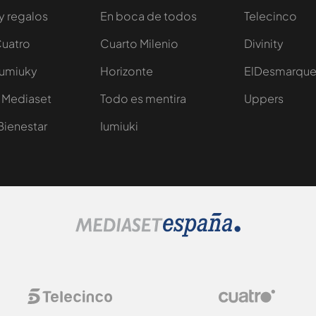
y regalos
En boca de todos
Telecinco
Cuatro
Cuarto Milenio
Divinity
Iumiuky
Horizonte
ElDesmarqu
 Mediaset
Todo es mentira
Uppers
Bienestar
Iumiuki