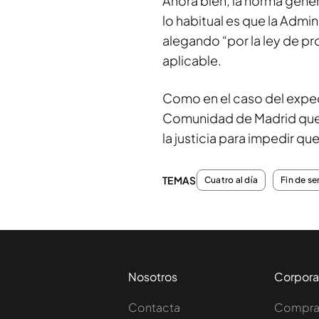
Ahora bien, la norma gener
lo habitual es que la Admin
alegando “por la ley de p
aplicable.
Como en el caso del exped
Comunidad de Madrid qu
la justicia para impedir q
TEMAS
Cuatro al día
Fin de s
Nosotros
Corpora
Contacta
Comprar