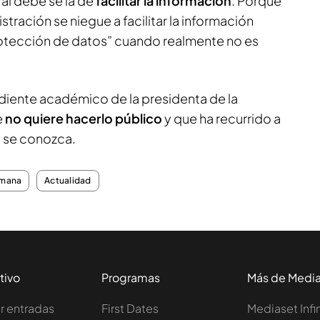
al debe se la de
facilitar la información
. Porque
istración se niegue a facilitar la información
rotección de datos” cuando realmente no es
iente académico de la presidenta de la
e
no quiere hacerlo público
y que ha recurrido a
ue se conozca.
emana
Actualidad
tivo
Programas
Más de Medi
 entradas
First Dates
Mediaset Infi