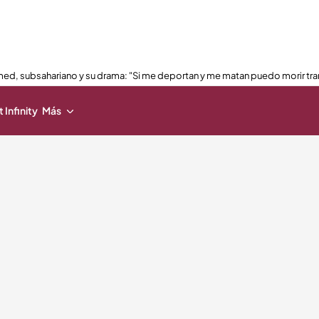
ed, subsahariano y su drama: "Si me deportan y me matan puedo morir tra
 Infinity
Más