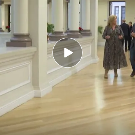
damental de una democracia persisten hábitos
tro político abundan las ruedas de prensa sin
las reticencias a facilitar sueldos
icencias para ofrecer los expedientes
públicos
n España la
primera ley de ámbito nacional de
rtaje que se ve clicando en la imagen
onajes que intervinieron en esa ley. Sin
po aunque algo hemos avanzado parece que no