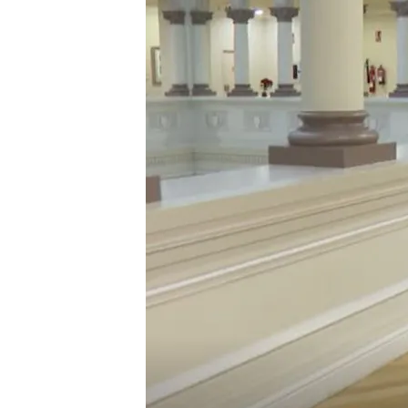
Pese a ser un pilar fun
opacos
Tanto desde un lado u o
preguntas o por ejemplo 
También existen las ret
académicos de cargos 
Compartir
Hace 10 años se aprobó e
transparencia
. En el repo
entrevistamos a varios pers
embargo, pasado el tiem