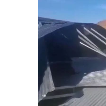
17 DIC 2023 - 14:47h.
Actualizado a las 19:
Un temporal con fuertes
menos 15 víctimas mort
Las autoridades han sol
Buenos Aires que perm
El presidente del país, 
pésame a familiares y a
Compartir
Dos personas han perdido 
de viento y precipitacion