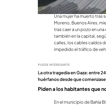
a
quince
los
fallecidos
por
Una mujer ha muerto tras 
Moreno, Buenos Aires, mi
tras caer a un pozo en una
también en la capital, seg
calles, los cables caídos 
impedido el tráfico de veh
PUEDE INTERESARTE
La otra tragedia en Gaza: entre 
huérfanos desde que comenzase 
Piden a los habitantes que n
En el municipio de Bahía Bl