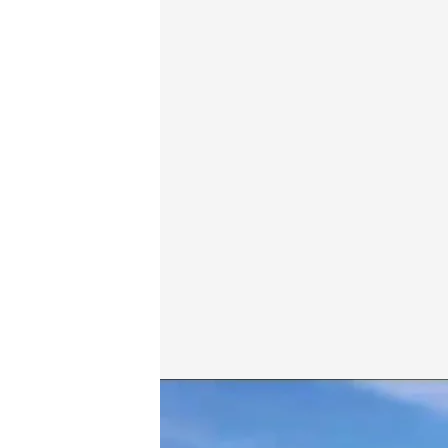
La tormenta hizo que se desplomara el techo de un 
Cuatro al día