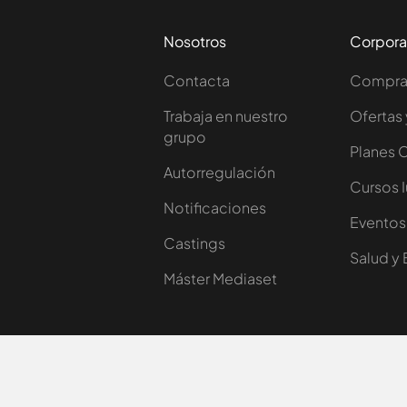
Nosotros
Corpora
Contacta
Comprar
Trabaja en nuestro
Ofertas 
grupo
Planes 
Autorregulación
Cursos 
Notificaciones
Eventos
Castings
Salud y 
Máster Mediaset