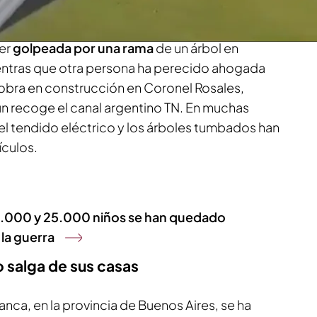
 las tormentas, según el último balance oficial.
ser
golpeada por una rama
de un árbol en
entras que otra persona ha perecido ahogada
 obra en construcción en Coronel Rosales,
ún recoge el canal argentino TN. En muchas
del tendido eléctrico y los árboles tumbados han
ículos.
24.000 y 25.000 niños se han quedado
la guerra
o salga de sus casas
anca, en la provincia de Buenos Aires, se ha