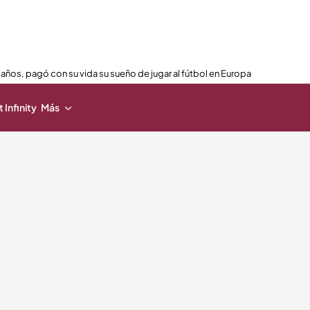
 años, pagó con su vida su sueño de jugar al fútbol en Europa
 Infinity
Más