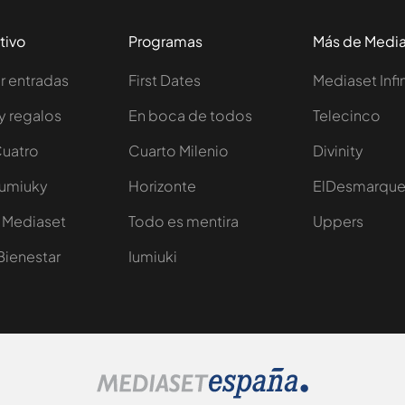
tivo
Programas
Más de Medi
 entradas
First Dates
Mediaset Infi
y regalos
En boca de todos
Telecinco
Cuatro
Cuarto Milenio
Divinity
Iumiuky
Horizonte
ElDesmarqu
 Mediaset
Todo es mentira
Uppers
Bienestar
Iumiuki