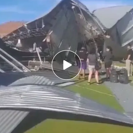
58h.
 rachas de viento y precipitaciones deja al
ales en Argentina
icitado a los ciudadanos de la provincia de
anezcan en sus hogares
Javier Milei, ha expresado "su más sentido
migos de los fallecidos"
la vida debido al
temporal
con fuertes rachas
es que azota a
Argentina
, con lo que se elevan ya