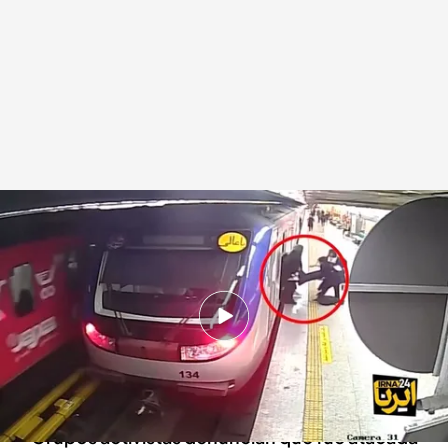
Muere Armita Geravand
.
Cuatro al día
Cuatro al día
28 OCT 2023 - 15:01h.
Armita Geravand, la menor que sufrió un
sospechoso accidente en el metro en Teherán
sin llevar el velo, ha muerto
Grupos activistas denuncian que fue atacada