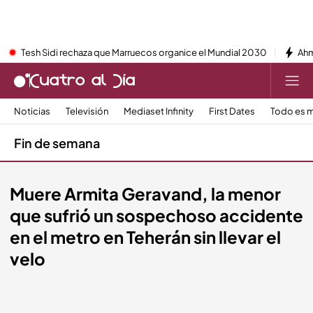
Tesh Sidi rechaza que Marruecos organice el Mundial 2030
Ahm
Noticias
Televisión
Mediaset Infinity
First Dates
Todo es m
Fin de semana
Muere Armita Geravand, la menor
que sufrió un sospechoso accidente
en el metro en Teherán sin llevar el
velo