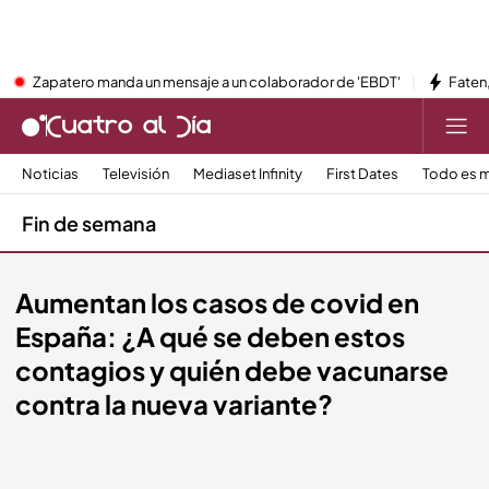
Zapatero manda un mensaje a un colaborador de 'EBDT'
Faten,
Noticias
Televisión
Mediaset Infinity
First Dates
Todo es m
Fin de semana
Aumentan los casos de covid en
España: ¿A qué se deben estos
contagios y quién debe vacunarse
contra la nueva variante?