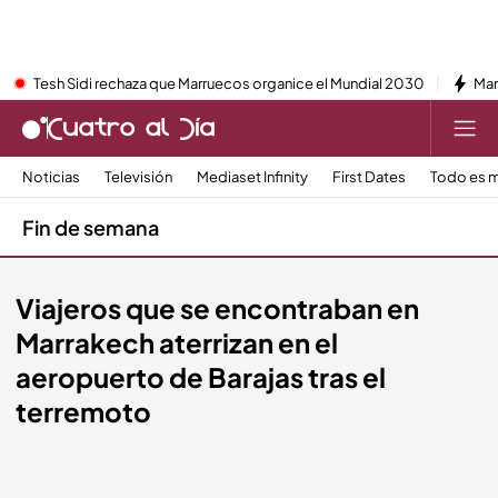
Tesh Sidi rechaza que Marruecos organice el Mundial 2030
Mar
Noticias
Televisión
Mediaset Infinity
First Dates
Todo es m
Fin de semana
Viajeros que se encontraban en
Marrakech aterrizan en el
aeropuerto de Barajas tras el
terremoto