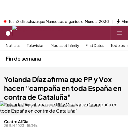
Tesh Sidi rechaza que Marruecos organice el Mundial 2030
Ahm
Noticias
Televisión
Mediaset Infinity
First Dates
Todo es m
Fin de semana
Yolanda Díaz afirma que PP y Vox
hacen "campaña en toda España en
contra de Cataluña"
Yolanda Díaz: PP y Vox hacen "campaña contra de Cataluña"
Cuatro Al Día
25 JUN 2023 - 15:34h.