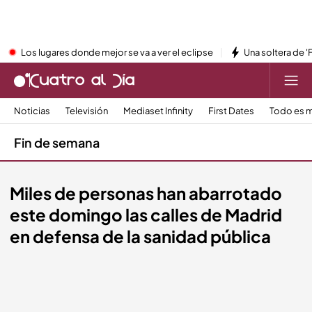
Los lugares donde mejor se va a ver el eclipse
Una soltera de '
Noticias
Televisión
Mediaset Infinity
First Dates
Todo es m
Fin de semana
Miles de personas han abarrotado
este domingo las calles de Madrid
en defensa de la sanidad pública