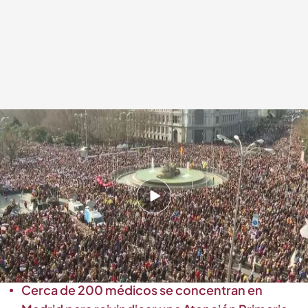
Imagen de una abarrotada Plaza de Cibeles, donde ha finalizado la
manifestación
Cuatro al día
12 FEB 2023 - 14:49h.
Miles de personas toman las calles de Madrid
en defensa de la sanidad pública y para
protestar contra la gestión de Ayuso
Cerca de 200 médicos se concentran en