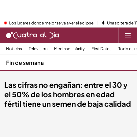
Los lugares donde mejor se va a ver el eclipse
Una soltera de '
Noticias
Televisión
Mediaset Infinity
First Dates
Todo es m
Fin de semana
Las cifras no engañan: entre el 30 y
el 50% de los hombres en edad
fértil tiene un semen de baja calidad