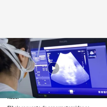
Entre el 30 y el 50 por ciento de los hombres en edad fértil tiene un semen
de baja calidad
Cuatro al día
04 DIC 2022 - 15:00h.
La alimentación y la contaminación influyen en
la calidad del semen pero, también, es
determinante lo que ocurre incluso antes de
nacer