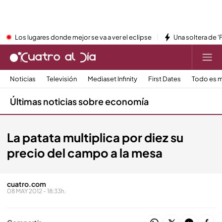
Los lugares donde mejor se va a ver el eclipse
Una soltera de '
Noticias
Televisión
Mediaset Infinity
First Dates
Todo es m
Últimas noticias sobre economía
La patata multiplica por diez su
precio del campo a la mesa
cuatro.com
08 MAY 2012 - 18:33h.