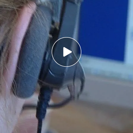
firma las dos multas de 30.000 € a dos
 acoso telefónico. Llamaban a un cliente que
 dormir. Para evitar la publicidad no deseada hay
Robinson, evitar aparecer en los listines de
atención cuando damos nuestros datos a
itamos el acoso, hay que denunciar ante la
 Datos
noticias sobre economía