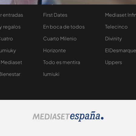
tivo
Programas
Más de Medi
 entradas
First Dates
Mediaset Infi
y regalos
En boca de todos
Telecinco
Cuatro
Cuarto Milenio
Divinity
Iumiuky
Horizonte
ElDesmarqu
 Mediaset
Todo es mentira
Uppers
Bienestar
Iumiuki