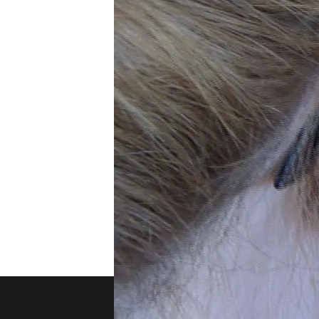
Compartir
La Audiencia Nacional con
empresas de televenta por
trabaja a turnos y no podía
que inscribirse en la Lista 
teléfonos y poner mucha 
empresas. Si aun así no ev
Agencia de Protección de
TEMAS
Cuatro al día
Últimas 