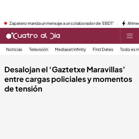
Zapatero manda un mensaje a un colaborador de 'EBDT'
Ahmed
Noticias
Televisión
Mediaset Infinity
First Dates
Todo es m
Desalojan el ‘Gaztetxe Maravillas’
entre cargas policiales y momentos
de tensión