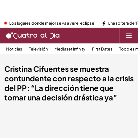
Los lugares donde mejor se va a ver el eclipse
Una soltera de '
Noticias
Televisión
Mediaset Infinity
First Dates
Todo es m
Cristina Cifuentes se muestra
contundente con respecto a la crisis
del PP: “La dirección tiene que
tomar una decisión drástica ya”