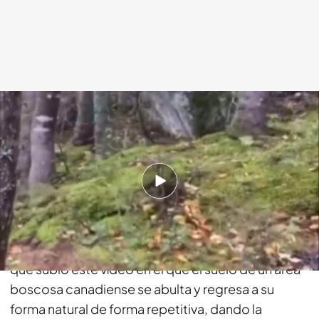
Noticias Cuatro
27 OCT 2018 - 14:53h.
Compartir
“El suelo parece respirar en un este bosque de
Quebec”. Así lo explica
@DannyDutch
en
Twitter,
que subió este vídeo en el que el suelo de un área
boscosa canadiense se abulta y regresa a su
forma natural de forma repetitiva, dando la