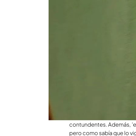
La primera prueba contunde
la ría arrojado desde este
del 22 de agosto de 2016. E
que estaban en ese moment
más de 40 cámaras de seg
Uno de ellos no pudo ser i
descartado, y el tercero era
de localización del móvil 
teléfono, los datos apunt
tanto la ruta que hicieron, 
Esto, unido a su historial 
ya en Noviembre de 2016. 
contundentes. Además, 'el
pero como sabía que lo vi