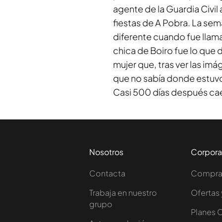
agente de la Guardia Civil 
fiestas de A Pobra. La sem
diferente cuando fue llama
chica de Boiro fue lo que
mujer que, tras ver las im
que no sabía donde estuvo
Casi 500 días después cae
Nosotros
Corpora
Contacta
Comprar
Trabaja en nuestro
Ofertas 
grupo
Planes 