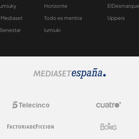
Iumiuky
Horizonte
ElDesmarqu
 Mediaset
Todo es mentira
Uppers
Bienestar
Iumiuki