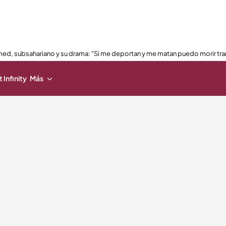
ed, subsahariano y su drama: "Si me deportan y me matan puedo morir tra
 Infinity
Más