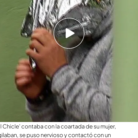
nte fue el móvil de Diana tras ser localizado en
 puente de Taragoña a las 2:58 de la madrugada
sto llevó a la Guardia Civil a rastrear los coches
o en el puente. Tras analizar horas y horas de
uridad redujeron a 3 los coches sospechosos.
dentificado. Otro tenía remolque y fue
 el de "El chicle". Tras analizar las coincidencias
de Diana con más de 2 millones de señales de
aban también a Enrique Abuín. Coinciden por
la señal de los móviles y el recorrido del coche.
delictivo, hace que las piezas empiecen a encajar
Pero sin el cuerpo de Diana no había pruebas
 Chicle' contaba con la coartada de su mujer,
gilaban, se puso nervioso y contactó con un