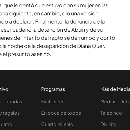
al que le contó que estuvo con su mujer en las
ana siguiente, en cambio, dio una versión
do a declarar. Finalmente, la denuncia de la
 desencadenó la detención de Abuín y de su
ágenes del intento del rapto se derrumbó y contó
 la noche de la desaparición de Diana Quer.
 el presunto asesino.
tivo
Programas
Más de Medi
 entradas
First Dates
Mediaset Infi
y regalos
En boca de todos
Telecinco
Cuatro
Cuarto Milenio
Divinity