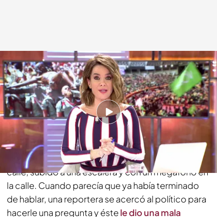
cuatro.com
15 ABR 2019 - 19:01h.
Compartir
Justo antes de que comenzara la campaña, el
número 3 de Vox dio una conferencia en plena
calle, subido a una escalera y con un megáfono en
la calle. Cuando parecía que ya había terminado
de hablar, una reportera se acercó al político para
hacerle una pregunta y éste
le dio una mala