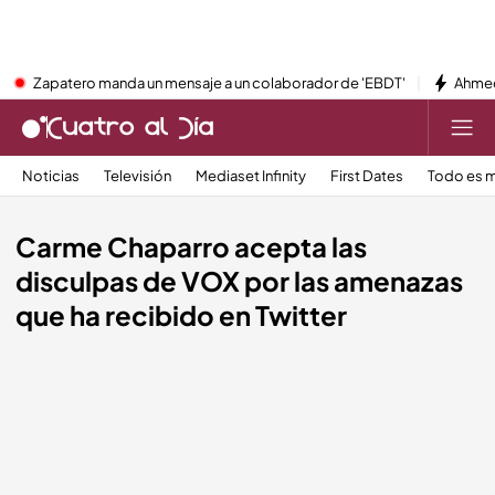
Zapatero manda un mensaje a un colaborador de 'EBDT'
Ahmed
Noticias
Televisión
Mediaset Infinity
First Dates
Todo es m
Carme Chaparro acepta las
disculpas de VOX por las amenazas
que ha recibido en Twitter