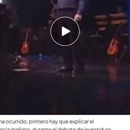
 lo que aparece en Google", afirmaba este
na cita de
Antonio Machado
en su discurso y
ue no la había dicho de manera completa. Sin
a presidencia del Gobierno respondía con un tuit
tor que aclaraba que la cita original era la de
ue había puntualizado Feijóo.
ha ocurrido, primero hay que explicar el
or la mañana, durante el debate de investidura,