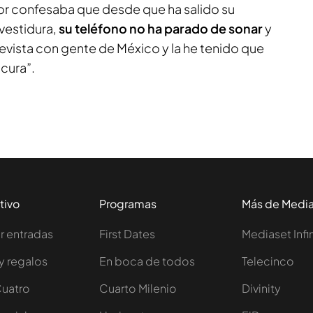
utor confesaba que desde que ha salido su
vestidura,
su teléfono no ha parado de sonar
y
evista con gente de México y la he tenido que
cura”.
tivo
Programas
Más de Medi
 entradas
First Dates
Mediaset Infi
y regalos
En boca de todos
Telecinco
Cuatro
Cuarto Milenio
Divinity