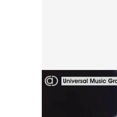
Ismael Serrano, cantautor español durante 'Cuatro a
Cuatro al día
15 NOV 2023 - 19:59h.
Un error de Núñez Feij
canción del cantautor 