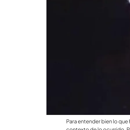
investidura
"Damos por cierto todo
cantautor español
Compartir
Pedro Sánchez
utilizaba u
Feijóo
le echaba en cara q
embargo, el candidato a l
de
Ismael Serrano
, cantau
Sánchez y no el añadido q
Para entender bien lo que 
contexto de lo ocurrido. P