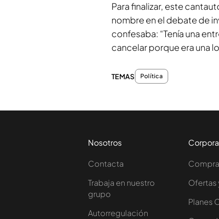
Para finalizar, este canta
nombre en el debate de in
confesaba: “Tenía una entr
cancelar porque era una lo
TEMAS
Política
Nosotros
Corpora
Contacta
Comprar
Trabaja en nuestro
Ofertas 
grupo
Planes 
Autorregulación