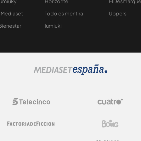
Iumiuky
Horizonte
ElDesmarqu
 Mediaset
Todo es mentira
Uppers
Bienestar
Iumiuki