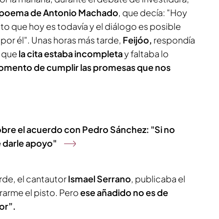
n poema de Antonio Machado
, que decía: "Hoy
to que hoy es todavía y el diálogo es posible
por él". Unas horas más tarde,
Feijóo,
respondía
a que
la cita estaba incompleta
y faltaba lo
momento de cumplir las promesas que nos
obre el acuerdo con Pedro Sánchez: "Si no
 darle apoyo"
rde, el cantautor
Ismael Serrano
, publicaba el
irarme el pisto. Pero
ese añadido no es de
or”.