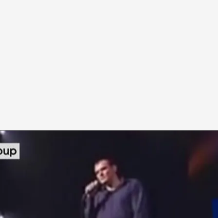
l día'
óo entre un poema de Antonio Machado y una
Ismael Serrano, protagonista del debate de