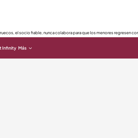
ruecos, el socio fiable, nunca colabora para que los menores regresen con
 Infinity
Más