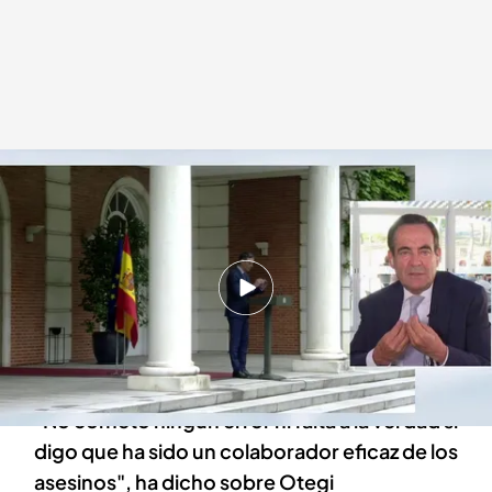
José Bono, en 'Cuatro al día'
Cuatro al día
31 MAY 2023 - 19:30h.
José Bono ha entrado en directo en ‘Cuatro al
día’ para comentar la última actualidad política
del país
"No cometo ningún error ni falta a la verdad si
digo que ha sido un colaborador eficaz de los
asesinos", ha dicho sobre Otegi