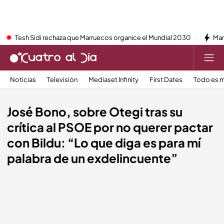
Tesh Sidi rechaza que Marruecos organice el Mundial 2030
Mar
Noticias
Televisión
Mediaset Infinity
First Dates
Todo es m
José Bono, sobre Otegi tras su
crítica al PSOE por no querer pactar
con Bildu: “Lo que diga es para mí
palabra de un exdelincuente”