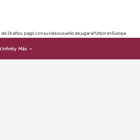
 de 26 años, pagó con su vida su sueño de jugar al fútbol en Europa
 Infinity
Más