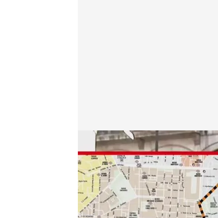
'CAD' recorre los locales donde se reunían en el ca
Cuatro al día
01 MAR 2023 - 18:41h.
Actualizado a las 22
El Medidor asegura que 
1.000 euros en putas pa