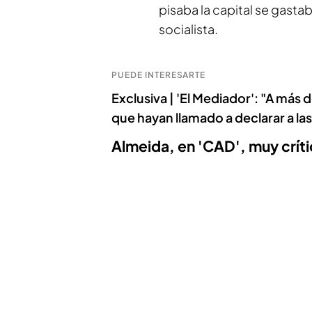
pisaba la capital se gasta
socialista.
PUEDE INTERESARTE
Exclusiva | 'El Mediador': "A más 
que hayan llamado a declarar a las
Almeida, en 'CAD', muy crít