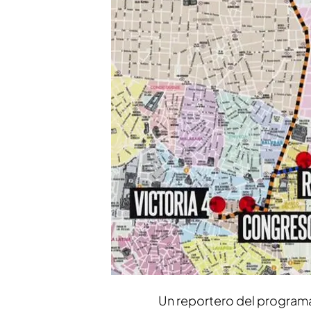
El programa recorre los 
alterne del caso Media
'El mediador' desvela e
destapar la presunta t
Compartir
‘Cuatro al día’ ha desvelad
lujo
que realizaba el
Tito B
como el
caso Mediador.
U
en jaque al PSOE
.
Un reportero del programa 