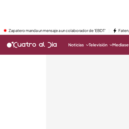
Zapatero manda un mensaje a un colaborador de 'EBDT'
Faten,
Noticias
Televisión
Mediaset