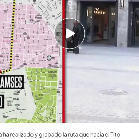
restaurantes, hoteles de lujo y clubes de
dor
n 'TEM' el motivo por el que ha decidido
rama de corrupción en Canarias
o la ruta de
locales, restaurantes y hoteles de
erni en Madrid
durante lo que se conoce ya
n caso de presunta corrupción que ha
puesto
ha realizado y grabado la ruta que hacía el Tito