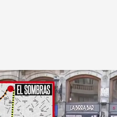
so Mediador
:05h.
cada vez que pisaba la capital se gastaba
ra el exdiputado socialista