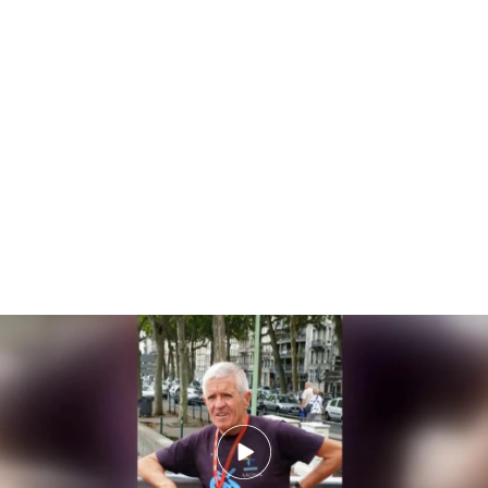
Así desapareció Paco Cano
PUEDE INTERESARTE
Desalojan la rave ilegal de Granada, aunque
lentamente ante los positivos en drogas y
alcohol