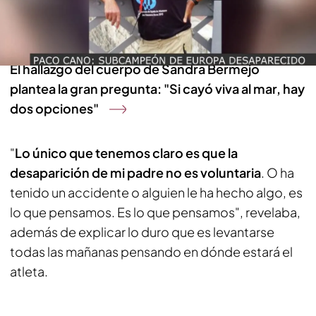
¡Se busca un Rey Mago robado! La figura era a
tamaño real y costó 2.000 euros
El hallazgo del cuerpo de Sandra Bermejo
plantea la gran pregunta: "Si cayó viva al mar, hay
dos opciones"
"
Lo único que tenemos claro es que la
desaparición de mi padre no es voluntaria
. O ha
tenido un accidente o alguien le ha hecho algo, es
lo que pensamos. Es lo que pensamos", revelaba,
además de explicar lo duro que es levantarse
todas las mañanas pensando en dónde estará el
atleta.