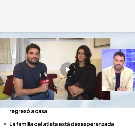
La hija del atleta Paco Cano: "La desaparición de mi padre no es
voluntaria"
Cuatro al día
04 ENE 2023 - 21:24h.
El veterano atleta lleva desde agosto
desaparecido
Paco Cano salió a entrenar una mañana y no
regresó a casa
La familia del atleta está desesperanzada