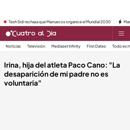
Tesh Sidi rechaza que Marruecos organice el Mundial 2030
Mar
Noticias
Televisión
Mediaset Infinity
First Dates
Todo es m
Irina, hija del atleta Paco Cano: "La
desaparición de mi padre no es
voluntaria"