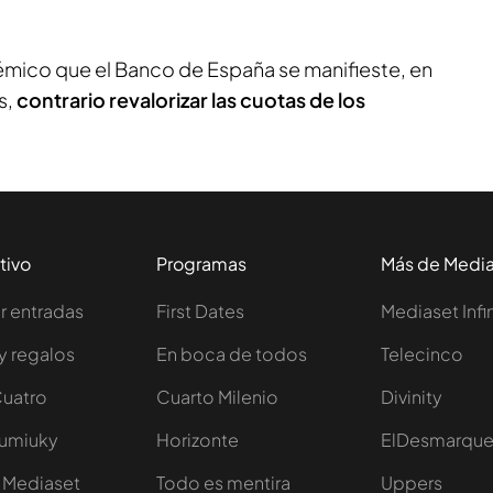
lémico que el Banco de España se manifieste, en
s,
contrario revalorizar las cuotas de los
tivo
Programas
Más de Medi
 entradas
First Dates
Mediaset Infi
y regalos
En boca de todos
Telecinco
Cuatro
Cuarto Milenio
Divinity
Iumiuky
Horizonte
ElDesmarqu
 Mediaset
Todo es mentira
Uppers