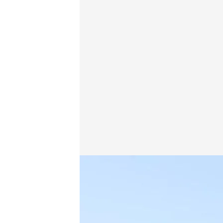
Los privilegios de los funcionarios públicos del B
Cuatro al día
14 NOV 2022 - 19:22h.