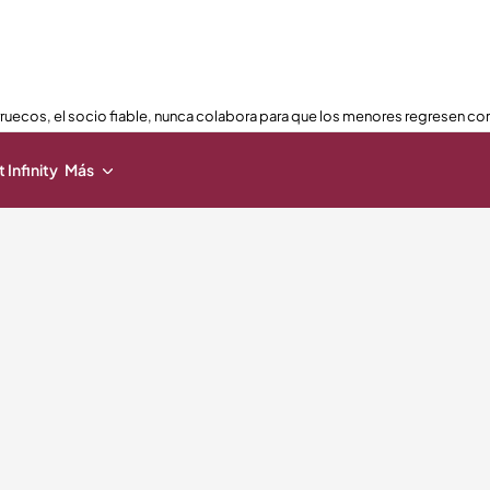
ruecos, el socio fiable, nunca colabora para que los menores regresen con
 Infinity
Más