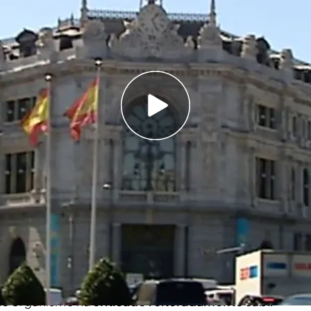
funcionarios púbicos del Banco de España
ntidad recibirían 133.000 euros extra al
ubvención de sus vacaciones
en resort de lujo
e a la luz, lo ha vuelto a adelantar ‘El diario’,
nco de España tiene un fondo privado de
s
de euros.
ue el sueldo medio de los trabajadores ronda
ste organismo ha
criticado reiteradamente subir