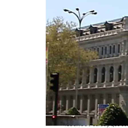
Los privilegios de los 
parecen no tener fin
Los empleados de esta e
jubilarse
Compartir
Después de la polémica
s
con dinero público, ahora sal
que los funcionarios del
Ba
pensiones de 281 millone
Hay que tener en cuenta q
los 67.000 euros y que e