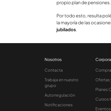
propio plan de pensiones.
Por todo esto, resulta po
la mayoría de las ocasione
jubilados
.
Nosotros
Corpora
Contacta
Comprar
Trabaja en nuestro
Ofertas 
grupo
Planes 
Autorregulación
Cursos 
Notificaciones
Eventos