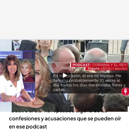
?CAD' repasa las declaraciones de Corinna en su podcast
Cuatro al día
02 NOV 2022 - 18:45h.
La amiga íntima del Emérito lanza un podcast
de ocho capítulos donde contará, por primera
vez, su relación con el rey Juan Carlos
‘Cuatro al día’ ha repasado alguna de las
confesiones y acusaciones que se pueden oír
en ese podcast