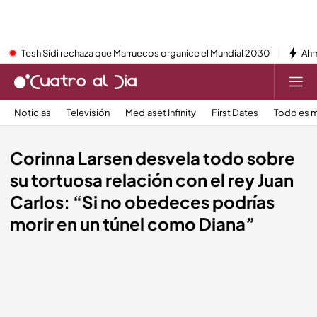
Tesh Sidi rechaza que Marruecos organice el Mundial 2030
Ahm
Noticias
Televisión
Mediaset Infinity
First Dates
Todo es m
Corinna Larsen desvela todo sobre
su tortuosa relación con el rey Juan
Carlos: “Si no obedeces podrías
morir en un túnel como Diana”