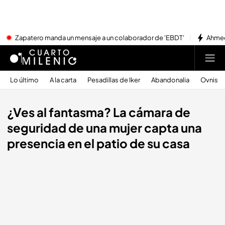
Zapatero manda un mensaje a un colaborador de 'EBDT'
Ahmed
Lo último
A la carta
Pesadillas de Iker
Abandonalia
Ovnis
¿Ves al fantasma? La cámara de
seguridad de una mujer capta una
presencia en el patio de su casa