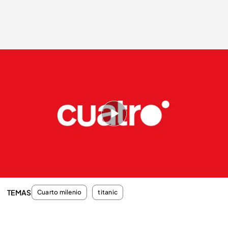
cuatro.com
09 ABR 2012 - 02:35h.
Compartir
Morgan Robertson publica en 1898 la novela
'Futility'
TEMAS
Cuarto milenio
titanic