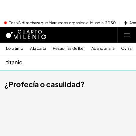
Tesh Sidi rechaza que Marruecos organice el Mundial 2030
Ahm
Lo último
A la carta
Pesadillas de Iker
Abandonalia
Ovnis
titanic
¿Profecía o casulidad?