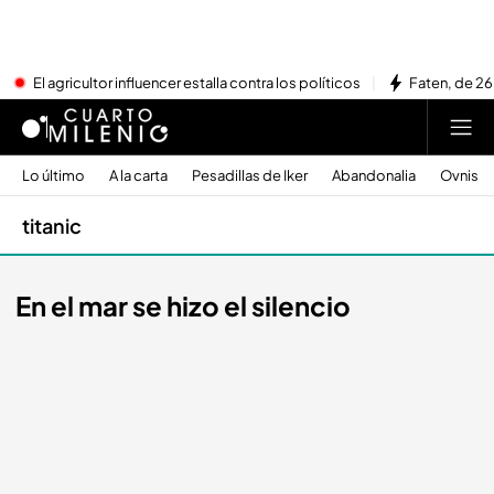
El agricultor influencer estalla contra los políticos
Faten, de 26
Lo último
A la carta
Pesadillas de Iker
Abandonalia
Ovnis
titanic
En el mar se hizo el silencio