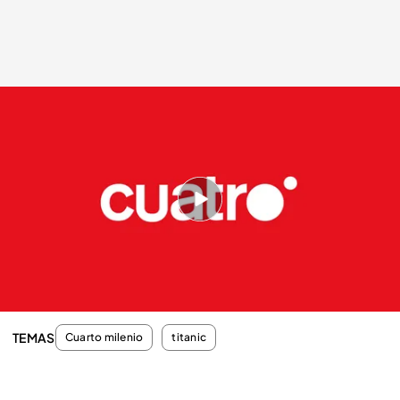
cuatro.com
09 ABR 2012 - 02:35h.
Compartir
Todo lo que encontraron en el mar eran muertos
blancos
TEMAS
Cuarto milenio
titanic